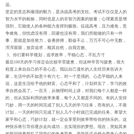
远。
坚定的意志和顽强的毅力，是决战高考的支柱。考试不仅仅是人的
智力水平的检验，同时也是人的非智力因素的较量；心理素质是增
强剂，它能使人的各种能力发挥到极致。征战高考，压力难免，竞
争难免，但忧虑没有用，回避也没有用，我们所能做的只有一件
事，那就是加倍努力，奋勇拼搏，勤奋不止，万万不可心中无数，
浑浑噩噩，放弃追求，顺其自然，自我言败。
3、你们要科学规划，追求效率，平稳心态，不乱方寸
最后100天的学习肯定会比较辛苦疲惫，但这种辛苦与疲惫，很大
程度上来自自己的不良心态。我以自己漫长的人生经历来告诉大
家，生活中的不如意十有六七，对一个坚强的、心态平稳的人来
说，这是生活给予他的财富。心态平和了，计划祥实了，学习的效
率自然会高了。一百天，从物理时间上讲，对我们每个人都是一样
的，但从实际利用的效率来看，每个人又都是不同的。有的人安排
巧妙，用一天的时间完成了别人几天的学习任务，而有的人，不善
计划，一天的时间只完成了别人几个小时就已完成的任务。希望大
家平和心态，巧妙计划，就一定会享受到效率带给你的快乐的。这
种快乐将引导你逐步走向成功，去实现你的梦想。现在，突如其来
的新冠病毒扰乱了同学们的备考节奏，开学延迟必然会带来心态的