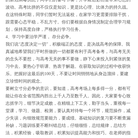
波动。高考比拼的不仅仅是知识，更是比心理、比体力的持久战。
在这特殊时期，同学们暂时无法返校，在家学习更需要排除干扰，
跟需要心态平稳，不乱方寸。你们要根据自身情况制定合理学习规
划，保持高度自律，严格执行学习任务。
4、学习中要治学严谨， 存分必争。
我们说“态度决定一切”，积极端正的态度，是决战高考的保障。我
真诚地希望我们平时所做的一切都要有利于高考备考，与高考无关
的念头不要想，与高考无关的事不要做，静下心来投入到紧张的复
习中去。要热心于听课、热衷于解题。在获取知识的过程中收获快
乐。把握好这最后的100天，不要让时间悄悄地从身边溜掉，要建
立珍惜时间的观念。
要树立寸分必争的意识，要知道，高考考场上每多得一分，都有可
能让你在全省范围内胜出上千人乃至数千人。因此，大家要专心致
志抓学习，细节决定成败，在精细上下工夫，勤字当头，重视每一
堂课，学习、做题、检测，要认真对待每一个环节，规范操作，减
少失误，向细致规范要能力，要成绩。基础知识的复习要不断查漏
补缺，习题训练要不断纠错总结，仔细领悟，总结规律，总结方
法，积累经验，吸取教训，积累知识提高能力和技巧。在老师的指