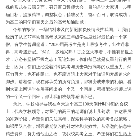
殊的形式在云端见面，召开百日誓师大会，目的是让大家进一步明
确目标，提振精神，调整状态，精准发力，奋斗百日，取得成功，
为高三的同学们百天之后的高考加油助威！
今年的寒假，一场始料未及的新冠肺炎疫情袭扰我国。让我们
经历了从1977年恢复高考以来高三年级学生度过得最长的一个寒
假。有学生曾调侃道：“2020届高考生是史上最惨考生，出生遇非
典，高考遇新冠。”然而，多难兴邦！古之立大事者，不惟有超世之
才，亦必有坚韧不拔之志！无论如何，你们都已然是负重前行的勇
士，因为，你们正经受着冲刺高考与抗击新冠病毒的双重压力。然
压力再大，也不能阻止、也不应该阻止大家对于知识和梦想追求的
脚步。请相信，现在你承受的所有负担，都将变成未来的礼物。看
到大家上网课时在屏幕问出的一个又一个问题，积极配合老师上课
的一个又一个回应，都让我们校领导感慨不已。
为此，学校领导要我在今天这个高三100天倒计时冲刺的会议
上，代表学校领导，对我们的高三的老师们说上几句话，在这最后
的冲刺阶段，希望你们关注高考，探索科学有效的高考备战策略，
加强团队合作，增强后期复习的针对性和实效性。从浩瀚的信息中
精选资料，努力借他山之石，攻我校高考之玉。希望你们在生活上