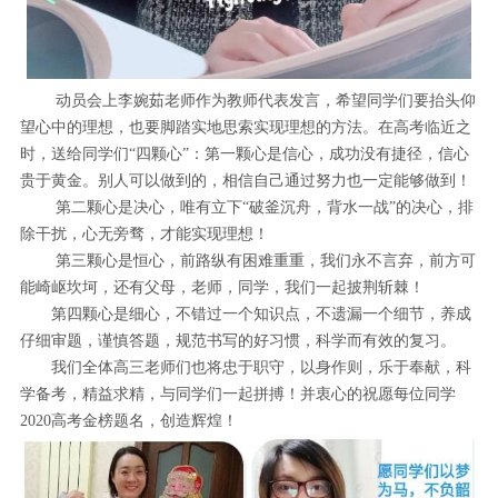
动员会上李婉茹老师作为教师代表发言，希望同学们要抬头仰
望心中的理想，也要脚踏实地思索实现理想的方法。在高考临近之
时，送给同学们“四颗心”：第一颗心是信心，成功没有捷径，信心
贵于黄金。别人可以做到的，相信自己通过努力也一定能够做到！
第二颗心是决心，唯有立下“破釜沉舟，背水一战”的决心，排
除干扰，心无旁骛，才能实现理想！
第三颗心是恒心，前路纵有困难重重，我们永不言弃，前方可
能崎岖坎坷，还有父母，老师，同学，我们一起披荆斩棘！
第四颗心是细心，不错过一个知识点，不遗漏一个细节，养成
仔细审题，谨慎答题，规范书写的好习惯，科学而有效的复习。
我们全体高三老师们也将忠于职守，以身作则，乐于奉献，科
学备考，精益求精，与同学们一起拼搏！并衷心的祝愿每位同学
2020高考金榜题名，创造辉煌！