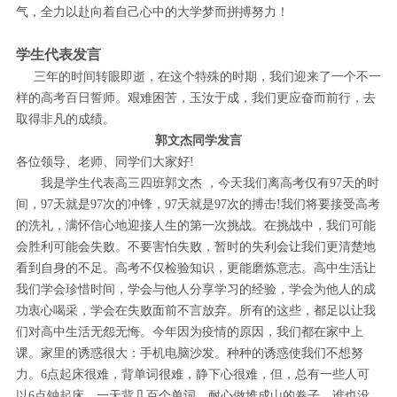
气，全力以赴向着自己心中的大学梦而拼搏努力！
学生代表发言
三年的时间转眼即逝，在这个特殊的时期，我们迎来了一个不一
样的高考百日誓师。艰难困苦，玉汝于成，我们更应奋而前行，去
取得非凡的成绩。
郭文杰同学发言
各位领导、老师、同学们大家好!
我是学生代表高三四班郭文杰 ，今天我们离高考仅有97天的时
间，97天就是97次的冲锋，97天就是97次的搏击!我们将要接受高考
的洗礼，满怀信心地迎接人生的第一次挑战。在挑战中，我们可能
会胜利可能会失败。不要害怕失败，暂时的失利会让我们更清楚地
看到自身的不足。高考不仅检验知识，更能磨炼意志。高中生活让
我们学会珍惜时间，学会与他人分享学习的经验，学会为他人的成
功衷心喝采，学会在失败面前不言放弃。所有的这些，都足以让我
们对高中生活无怨无悔。今年因为疫情的原因，我们都在家中上
课。家里的诱惑很大：手机电脑沙发。种种的诱惑使我们不想努
力。6点起床很难，背单词很难，静下心很难，但，总有一些人可
以6点钟起床，一天背几百个单词，耐心做堆成山的卷子，谁也没