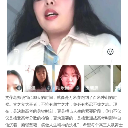
贾萍老师说“近100天的时间，就像是万米赛跑到了百米冲刺的时
候。古之立大事者，不惟有超世之才，亦必有坚忍不拔之志。现
在，是决胜高考的关键时刻，更是搏击人生的紧要阶段，你们不仅
仅是接受高考分数的检验，更为重要的，是接受迎战高考时那种自
信沉着、顽强坚毅、笑傲人生精神的洗礼”，希望每个高三人鼓舞士