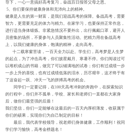
导下，一心一意搞好高考复习，奋战百日报答父母之恩。
5、你们要保持健康身体和充沛向上的精神。
健康是人生的第一财富，是我们迎战高考的保障。备战高考，需要
智力，更需要充足的体力与精力。在家学习，也要保持正常作息，
进行适当身体锻炼。非紧急情况不要外出，出行佩戴口罩，避开人
员密集的场所，不要参与人员聚集性活动。把精力用在备战高考
上，以我们健康的身体，饱满的精神，走向高考。
十二载寒窗苦读，一百天全力以赴。学生们，高考梦是人生梦
的起点，为了冲击高考，你们披星戴月、寒暑不停。你们阅读过可
以堆积成山的书籍，做完了可以铺满地的试卷；你们有过成绩一步
一步上升的喜悦，也有过成绩低落的泪水，历尽艰辛，这才终于有
了这奋起一跃、冲天一飞的拼搏高考的机会。
同学们一定要记得，在100天高考冲刺的奔跑中，在探索知识
的行程中，你们并不孤单，学校、家长和老师们一直都在大家身
后，做你们最坚强的后盾！
我们坚信，你们一定能够在这最后的一百天内厚积薄发，收获属于
你们的硕果，实现你们为自己制定的目标！
最后，我代表学校领导，祝老师们身体健康，工作顺利！祝同
学们学习愉快，高考金榜题名！