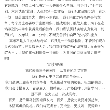
有超能力，但自己可以决定一天去做什么事情。同学们：“十年磨
剑、六月试锋”置身于人生的第一次转折，我们只能破釜沉舟，背水
一战，但是困难再大，也吓不倒我们，我们有能力有条件参与竞
争，每个勇士都要敢于直面现实，挑战现实，挑战人生，为了在这
场激烈的斗争中获得最后的胜利，我们应该脚踏实地认真复习，利
用好每一次考试，每一分钟，不断完善我们自己的知识和能力。
高考不是人生的终结考试，它只是一个阶段检测。不管我们现在
是名列前茅，还是暂居人后，我们都还有97天的调整期，在未来的
97天里，让我们充分利用每一寸光阴，为共同的目标而努力拼搏
吧!
宣读誓词
我代表高三全体同学，以青春的名义宣誓！
我们是基石中学普高首届毕业生，
我们是2020届高考的竞争者，志愿接受学校的检验、祖国的挑选。
我们会珍惜百天，奋战百天，拼搏百天，严格自律，刻苦学习，不
骄不躁，全力以赴，决战高考。
百天，是千里马就要迎风长鸣；百天，是蛟龙就要冲腾起舞。
沐浴高考的洗礼，我们将更睿智，更成熟，更执著，更辉煌！