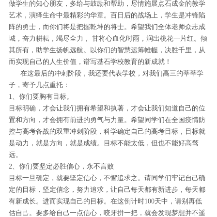
做学生的知心朋友，多给与鼓励和帮助，尽情施展点石成金的教学
艺术，演绎生命中最精彩的华章。百日后的战场上，学生是冲锋陷
阵的勇士，而你们将是把握乾坤的将士。希望我们全体老师众志成
城，奋力耕耘，竭尽全力， 甘将心血化时雨，润出桃花一片红。倾
其所有，助学生扬帆远航。以你们的智慧运筹帷幄，决胜千里，从
而实现自己的人生价值，谱写基石学校教育的新成就！
在这最后的冲刺阶段，我还要代表学校，对我们高三的莘莘学
子，寄予几点重托：
1、你们要胸有目标。
目标明确，才会让我们拥有希望和执著，才会让我们知道自己的位
置和方向，才会拥有前进的勇气与力量。希望同学们在全国疫情防
控与高考备战的双重冲刺阶段，科学确定自己的高考目标，目标就
是动力，就是方向，就是成绩。目标不能太低，但也不能好高骛
远。
2、你们要坚定必胜信心，永不言败
目标一旦确定，就要坚定信心，不懈追求之。请同学们牢记自己确
定的目标，坚定信念，努力追求，让自己每天都有新进步，每天都
有新成长。进而实现自己的目标。在这倒计时100天中，请别再低
估自己。要多给自己一点信心，咬牙拼一把，就会发现梦想并不遥