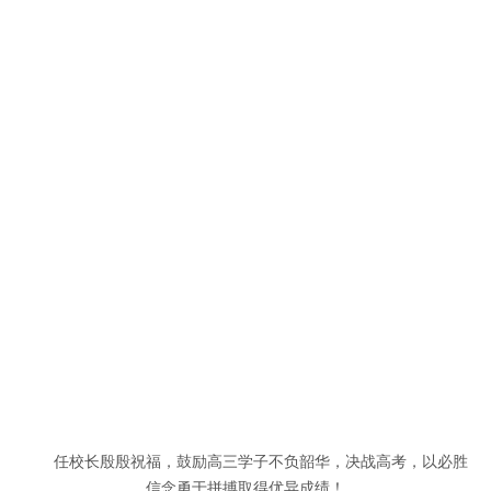
任校长殷殷祝福，鼓励高三学子不负韶华，决战高考，以必胜
信念勇于拼搏取得优异成绩！