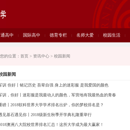
普通高中
国际高中
德育专栏
名师大爱
校园生活
|
|
|
|
|
您的位置：
首页
>
资讯中心
>
校园新闻
校园新闻
军训 你好丨铭记历史 吾辈自强 身上的迷彩服 是我爱国的颜色
军训，你好丨迷彩服是我最动人的颜色，军营地有我最热血的青春
重磅丨2018软科世界大学学术排名出炉，你的梦校排名是？
遇见基石遇见你丨2018级新生秋季开学典礼隆重举行
2018澳洲八大院校世界排名汇总！这所大学成为最大赢家！