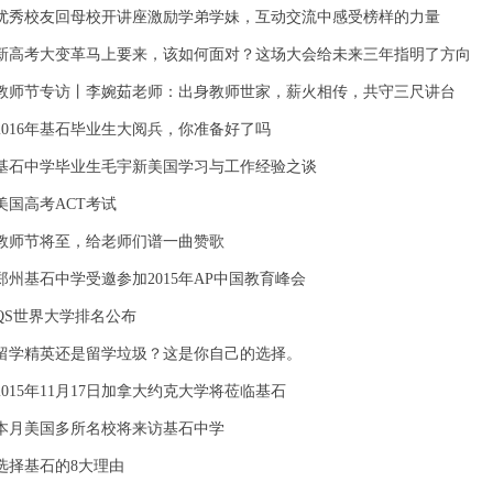
优秀校友回母校开讲座激励学弟学妹，互动交流中感受榜样的力量
新高考大变革马上要来，该如何面对？这场大会给未来三年指明了方向
教师节专访丨李婉茹老师：出身教师世家，薪火相传，共守三尺讲台
2016年基石毕业生大阅兵，你准备好了吗
基石中学毕业生毛宇新美国学习与工作经验之谈
美国高考ACT考试
教师节将至，给老师们谱一曲赞歌
郑州基石中学受邀参加2015年AP中国教育峰会
QS世界大学排名公布
留学精英还是留学垃圾？这是你自己的选择。
2015年11月17日加拿大约克大学将莅临基石
本月美国多所名校将来访基石中学
选择基石的8大理由